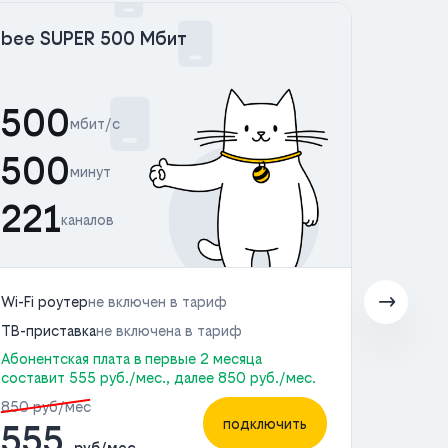
bee SUPER 500 Мбит
bee 
500
50
мбит/с
500
50
минут
221
22
каналов
Wi-Fi роутер
не включен в тариф
Wi-Fi 
ТВ-приставка
не включена в тариф
ТВ-пр
Абонентская плата в первые 2 месяца
Абонен
составит 555 руб./мес., далее 850 руб./мес.
состав
850 руб/мес
950 р
подключить
555
6
руб/мес