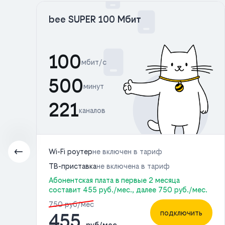
bee SUPER 100 Мбит
100
мбит/с
500
минут
221
каналов
Wi-Fi роутер
не включен в тариф
ТВ-приставка
не включена в тариф
Абонентская плата в первые 2 месяца
с.
составит 455 руб./мес., далее 750 руб./мес.
750 руб/мес
ь
подключить
455
руб/мес