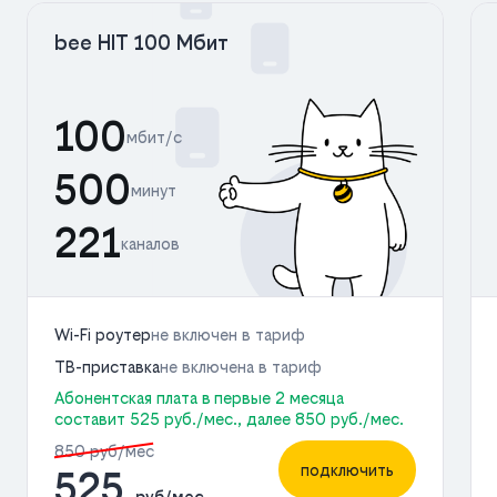
bee HIT 100 Мбит
100
мбит/с
500
минут
221
каналов
Wi-Fi роутер
не включен в тариф
ТВ-приставка
не включена в тариф
Абонентская плата в первые 2 месяца
составит 525 руб./мес., далее 850 руб./мес.
850 руб/мес
подключить
525
руб/мес