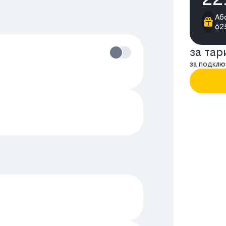
Аб
625
за та
за подклю