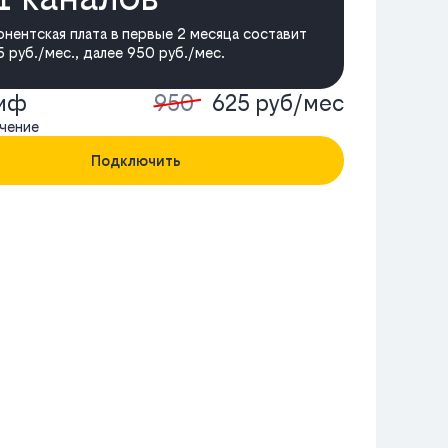
онентская плата в первые 2 месяца составит
 руб./мес., далее 950 руб./мес.
риф
950
625 руб/мес
чение
Подключить