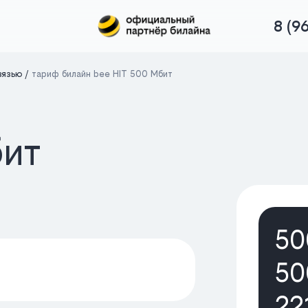
8 (9
вязью
тариф билайн bee HIT 500 Мбит
бит
50
50
22