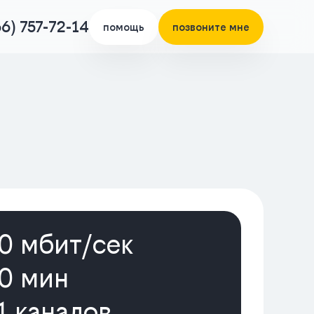
66) 757-72-14
помощь
позвоните мне
0 мбит/cек
0 мин
1 каналов